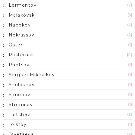
Lermontov
(2)
Maiakóvski
(5)
Nabokov
(2)
Nekrassov
(2)
Oster
(1)
Pasternak
(4)
Rubtsov
(1)
Serguei Mikhalkov
(1)
Sholokhov
(1)
Simonov
(1)
Stromilov
(1)
Tiutchev
(2)
Tolstoy
(1)
Tsvetaeva
(2)