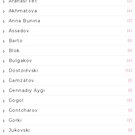
Afanasi Fet
(2)
Akhmatova
(4)
Anna Bunina
(3)
Assadov
(4)
Barto
(5)
Blok
(5)
Bulgakov
(4)
Dostoiévski
(12)
Gamzátov
(1)
Gennadiy Aygi
(1)
Gogol
(3)
Gontcharov
(1)
Gorki
(2)
Jukovski
(1)