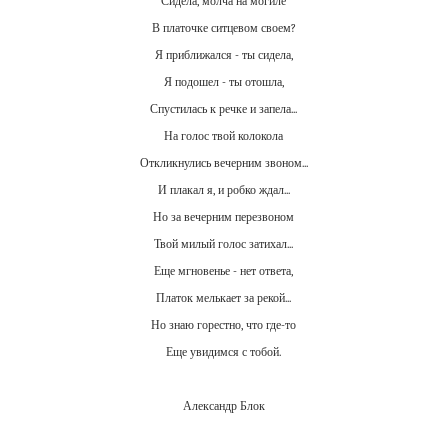
Сидела, молча на могиле
В платочке ситцевом своем?
Я приближался - ты сидела,
Я подошел - ты отошла,
Спустилась к речке и запела...
На голос твой колокола
Откликнулись вечерним звоном...
И плакал я, и робко ждал...
Но
за
вечерним
перезвоном
Твой
милый
голос
затихал
...
Еще
мгновенье
-
нет
ответа
,
Платок
мелькает
за
рекой
...
Но знаю горестно, что где-то
Еще
увидимся
с
тобой
.
Александр Блок