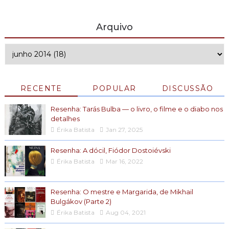
Arquivo
RECENTE
POPULAR
DISCUSSÃO
Resenha: Tarás Bulba — o livro, o filme e o diabo nos
detalhes
Érika Batista
Jan 27, 2025
Resenha: A dócil, Fiódor Dostoiévski
Érika Batista
Mar 16, 2022
Resenha: O mestre e Margarida, de Mikhail
Bulgákov (Parte 2)
Érika Batista
Aug 04, 2021