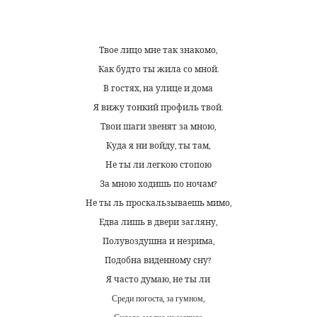
Твое лицо мне так знакомо,
Как будто ты жила со мной.
В гостях, на улице и дома
Я вижу тонкий профиль твой.
Твои шаги звенят за мною,
Куда я ни войду, ты там,
Не ты ли легкою стопою
За мною ходишь по ночам?
Не ты ль проскальзываешь мимо,
Едва лишь в двери загляну,
Полувоздушна и незрима,
Подобна виденному сну?
Я часто думаю, не ты ли
Среди погоста, за гумном,