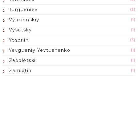
Turgueniev
(2)
Vyazemskiy
(1)
Vysotsky
(1)
Yesenin
(3)
Yevgueniy Yevtushenko
(1)
Zabolótski
(1)
Zamiátin
(1)