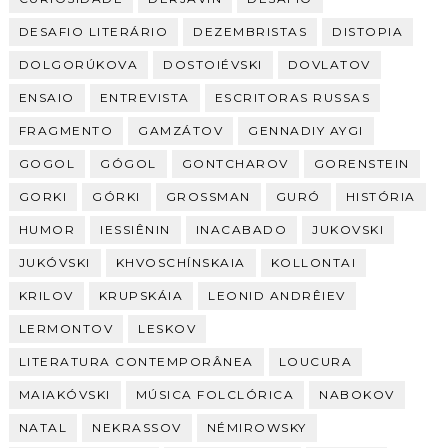
DESAFIO LITERÁRIO
DEZEMBRISTAS
DISTOPIA
DOLGORÚKOVA
DOSTOIÉVSKI
DOVLATOV
ENSAIO
ENTREVISTA
ESCRITORAS RUSSAS
FRAGMENTO
GAMZÁTOV
GENNADIY AYGI
GOGOL
GÓGOL
GONTCHAROV
GORENSTEIN
GORKI
GÓRKI
GROSSMAN
GURÓ
HISTÓRIA
HUMOR
IESSIÊNIN
INACABADO
JUKOVSKI
JUKÓVSKI
KHVOSCHÍNSKAIA
KOLLONTAI
KRILOV
KRUPSKÁIA
LEONID ANDRÊIEV
LERMONTOV
LESKOV
LITERATURA CONTEMPORÂNEA
LOUCURA
MAIAKÓVSKI
MÚSICA FOLCLÓRICA
NABOKOV
NATAL
NEKRASSOV
NÉMIROWSKY