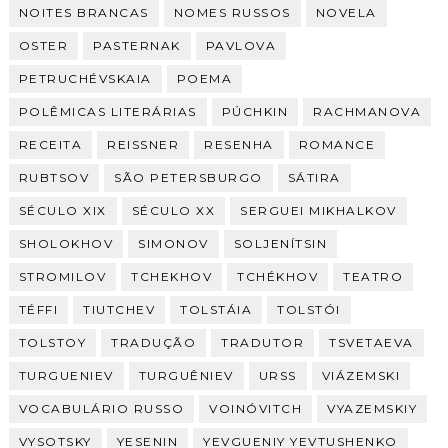
NOITES BRANCAS
NOMES RUSSOS
NOVELA
OSTER
PASTERNAK
PAVLOVA
PETRUCHÉVSKAIA
POEMA
POLÊMICAS LITERÁRIAS
PÚCHKIN
RACHMANOVA
RECEITA
REISSNER
RESENHA
ROMANCE
RUBTSOV
SÃO PETERSBURGO
SÁTIRA
SÉCULO XIX
SÉCULO XX
SERGUEI MIKHALKOV
SHOLOKHOV
SIMONOV
SOLJENÍTSIN
STROMILOV
TCHEKHOV
TCHÉKHOV
TEATRO
TÉFFI
TIUTCHEV
TOLSTÁIA
TOLSTÓI
TOLSTOY
TRADUÇÃO
TRADUTOR
TSVETAEVA
TURGUENIEV
TURGUÊNIEV
URSS
VIÁZEMSKI
VOCABULÁRIO RUSSO
VOINÓVITCH
VYAZEMSKIY
VYSOTSKY
YESENIN
YEVGUENIY YEVTUSHENKO