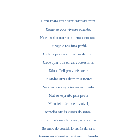
O teu rosto é tão familiar para mim
Como se você vivesse comigo.
Na casa dos outros, na rua e em casa
Eu vejo o teu fino perfil.
Os teus passos vêm atrás de mim
Onde quer que eu vá, você está lá,
Não é fácil pra você parar
De andar atrás de mim à noite?
Você não se esgueira ao meu lado
Mal eu espreito pela porta
Meio feita de ar e invisível,
Semelhante às visões do sono?
Eu frequentemente penso, se você não
No meio do cemitério, atrás da eira,
Sentou-se, silenciosa, sobre um túmulo