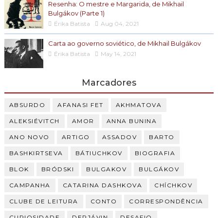
Resenha: O mestre e Margarida, de Mikhail
Bulgákov (Parte 1)
Érika Batista
Aug 04, 2021
Carta ao governo soviético, de Mikhail Bulgákov
Érika Batista
May 14, 2021
Marcadores
ABSURDO
AFANASI FET
AKHMATOVA
ALEKSIÉVITCH
AMOR
ANNA BUNINA
ANO NOVO
ARTIGO
ASSADOV
BARTO
BASHKIRTSEVA
BÁTIUCHKOV
BIOGRAFIA
BLOK
BRÓDSKI
BULGAKOV
BULGÁKOV
CAMPANHA
CATARINA DASHKOVA
CHÍCHKOV
CLUBE DE LEITURA
CONTO
CORRESPONDÊNCIA
CURIOSIDADE
DERJÁVIN
DESAFIO