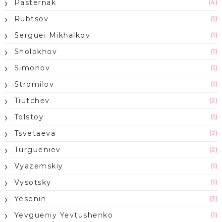
Pasternak
(4)
Rubtsov
(1)
Serguei Mikhalkov
(1)
Sholokhov
(1)
Simonov
(1)
Stromilov
(1)
Tiutchev
(2)
Tolstoy
(1)
Tsvetaeva
(2)
Turgueniev
(2)
Vyazemskiy
(1)
Vysotsky
(1)
Yesenin
(3)
Yevgueniy Yevtushenko
(1)