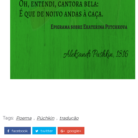
Tags:
Poema
,
Púchkin
,
tradução
facebook
twitter
google+