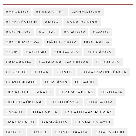
ABSURDO
AFANASI FET
AKHMATOVA
ALEKSIÉVITCH
AMOR
ANNA BUNINA
ANO NOVO
ARTIGO
ASSADOV
BARTO
BASHKIRTSEVA
BÁTIUCHKOV
BIOGRAFIA
BLOK
BRÓDSKI
BULGAKOV
BULGÁKOV
CAMPANHA
CATARINA DASHKOVA
CHÍCHKOV
CLUBE DE LEITURA
CONTO
CORRESPONDÊNCIA
CURIOSIDADE
DERJÁVIN
DESAFIO
DESAFIO LITERÁRIO
DEZEMBRISTAS
DISTOPIA
DOLGORÚKOVA
DOSTOIÉVSKI
DOVLATOV
ENSAIO
ENTREVISTA
ESCRITORAS RUSSAS
FRAGMENTO
GAMZÁTOV
GENNADIY AYGI
GOGOL
GÓGOL
GONTCHAROV
GORENSTEIN