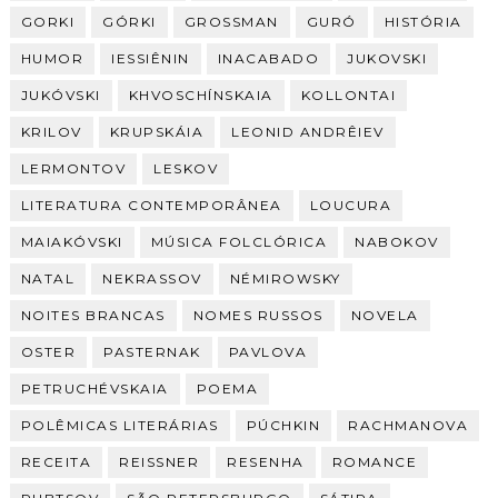
GORKI
GÓRKI
GROSSMAN
GURÓ
HISTÓRIA
HUMOR
IESSIÊNIN
INACABADO
JUKOVSKI
JUKÓVSKI
KHVOSCHÍNSKAIA
KOLLONTAI
KRILOV
KRUPSKÁIA
LEONID ANDRÊIEV
LERMONTOV
LESKOV
LITERATURA CONTEMPORÂNEA
LOUCURA
MAIAKÓVSKI
MÚSICA FOLCLÓRICA
NABOKOV
NATAL
NEKRASSOV
NÉMIROWSKY
NOITES BRANCAS
NOMES RUSSOS
NOVELA
OSTER
PASTERNAK
PAVLOVA
PETRUCHÉVSKAIA
POEMA
POLÊMICAS LITERÁRIAS
PÚCHKIN
RACHMANOVA
RECEITA
REISSNER
RESENHA
ROMANCE