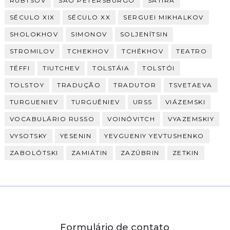
RUBTSOV
SÃO PETERSBURGO
SÁTIRA
SÉCULO XIX
SÉCULO XX
SERGUEI MIKHALKOV
SHOLOKHOV
SIMONOV
SOLJENÍTSIN
STROMILOV
TCHEKHOV
TCHÉKHOV
TEATRO
TÉFFI
TIUTCHEV
TOLSTÁIA
TOLSTÓI
TOLSTOY
TRADUÇÃO
TRADUTOR
TSVETAEVA
TURGUENIEV
TURGUÊNIEV
URSS
VIÁZEMSKI
VOCABULÁRIO RUSSO
VOINÓVITCH
VYAZEMSKIY
VYSOTSKY
YESENIN
YEVGUENIY YEVTUSHENKO
ZABOLÓTSKI
ZAMIÁTIN
ZAZÚBRIN
ZETKIN
Formulário de contato