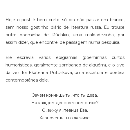
Hoje
o
post
é
bem
curto
,
só
pra
não
passar
em
branco
,
sem
nosso
gostinho
diário
de
literatura
russa
. Eu
trouxe
outro
poeminha
de Púchkin,
uma
maldadezinha
,
por
assim
dizer
,
que
encontrei
de
passagem
numa
pesquisa
.
Ele
escrevia
vários
epigramas
(
poeminhas
curtos
humorísticos
,
geralmente
zombando
de
alguém
),
e
o
alvo
da
vez
foi
Ekaterina
Putchkova
,
uma
escritora
e
poetisa
contemporânea
dele
.
Зачем
кричишь
ты
,
что
ты
дева
,
На
каждом
девственном
стихе
?
О,
вижу
я
,
певица
Ева
,
Хлопочешь
ты
о
женихе
.