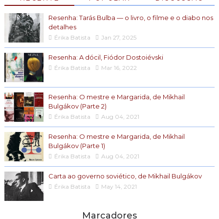
Resenha: Tarás Bulba — o livro, o filme e o diabo nos
detalhes
Érika Batista
Jan 27, 2025
Resenha: A dócil, Fiódor Dostoiévski
Érika Batista
Mar 16, 2022
Resenha: O mestre e Margarida, de Mikhail
Bulgákov (Parte 2)
Érika Batista
Aug 04, 2021
Resenha: O mestre e Margarida, de Mikhail
Bulgákov (Parte 1)
Érika Batista
Aug 04, 2021
Carta ao governo soviético, de Mikhail Bulgákov
Érika Batista
May 14, 2021
Marcadores