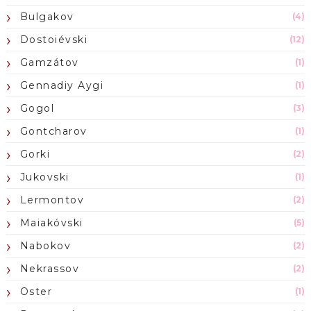
Bulgakov
(4)
Dostoiévski
(12)
Gamzátov
(1)
Gennadiy Aygi
(1)
Gogol
(3)
Gontcharov
(1)
Gorki
(2)
Jukovski
(1)
Lermontov
(2)
Maiakóvski
(5)
Nabokov
(2)
Nekrassov
(2)
Oster
(1)